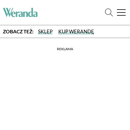
ZOBACZ TEŻ:
SKLEP
KUP WERANDĘ
REKLAMA
WYBIERZ TYP WYDANIA
WYDANIE DRUKOWANE
aktualny numer z dostawą do domu
E-WYDANIE PDF
przeglądaj bezpośrednio na Twoim komputerze lub urządzeniu
mobilnym