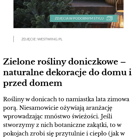
ZDJĘCIA W PODOBNYM STYLU
ZDJĘCIE: WESTWING.PL
Zielone rośliny doniczkowe –
naturalne dekoracje do domu i
przed domem
Rośliny w donicach to namiastka lata zimowa
porą. Niesamowicie ożywiają aranżację
wprowadzając mnóstwo świeżości. Jeśli
stworzymy z nich botaniczne zakątki, to w
pokojach zrobi się przytulnie i ciepło (jak w