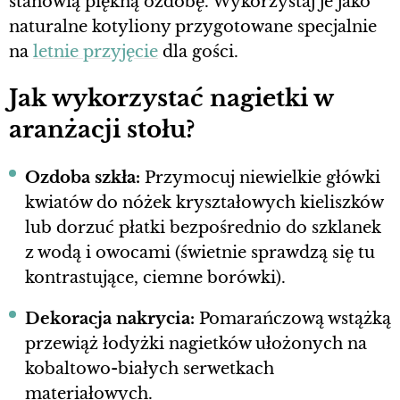
stanowią piękną ozdobę. Wykorzystaj je jako
naturalne kotyliony przygotowane specjalnie
na
letnie przyjęcie
dla gości.
Jak wykorzystać nagietki w
aranżacji stołu?
Ozdoba szkła:
Przymocuj niewielkie główki
kwiatów do nóżek kryształowych kieliszków
lub dorzuć płatki bezpośrednio do szklanek
z wodą i owocami (świetnie sprawdzą się tu
kontrastujące, ciemne borówki).
Dekoracja nakrycia:
Pomarańczową wstążką
przewiąż łodyżki nagietków ułożonych na
kobaltowo-białych serwetkach
materiałowych.