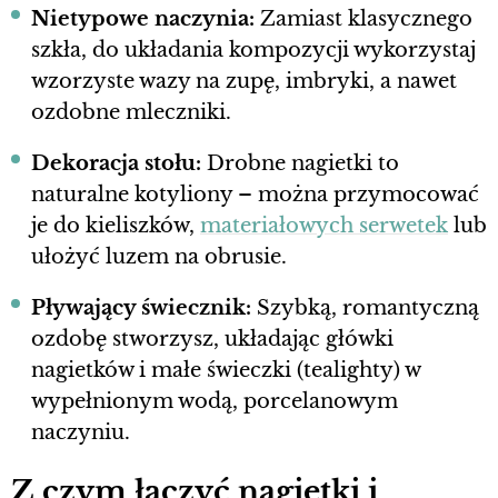
Nietypowe naczynia:
Zamiast klasycznego
szkła, do układania kompozycji wykorzystaj
wzorzyste wazy na zupę, imbryki, a nawet
ozdobne mleczniki.
Dekoracja stołu:
Drobne nagietki to
naturalne kotyliony – można przymocować
je do kieliszków,
materiałowych serwetek
lub
ułożyć luzem na obrusie.
Pływający świecznik:
Szybką, romantyczną
ozdobę stworzysz, układając główki
nagietków i małe świeczki (tealighty) w
wypełnionym wodą, porcelanowym
naczyniu.
Z czym łączyć nagietki i