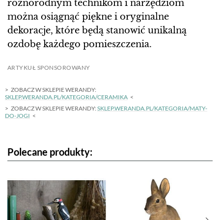
różnorodnym technikom i narzędziom
można osiągnąć piękne i oryginalne
dekoracje, które będą stanowić unikalną
ozdobę każdego pomieszczenia.
ARTYKUŁ SPONSOROWANY
ZOBACZ W SKLEPIE WERANDY:
SKLEP.WERANDA.PL/KATEGORIA/CERAMIKA
ZOBACZ W SKLEPIE WERANDY:
SKLEP.WERANDA.PL/KATEGORIA/MATY-
DO-JOGI
Polecane produkty: