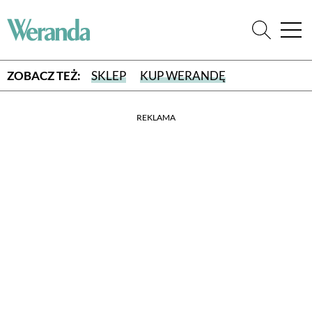
ZOBACZ TEŻ:
SKLEP
KUP WERANDĘ
REKLAMA
WYBIERZ TYP WYDANIA
WYDANIE DRUKOWANE
aktualny numer z dostawą do domu
E-WYDANIE PDF
przeglądaj bezpośrednio na Twoim komputerze lub urządzeniu
mobilnym