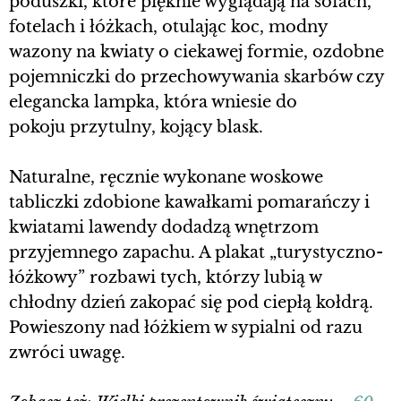
poduszki, które pięknie wyglądają na sofach,
fotelach i łóżkach, otulając koc, modny
wazony na kwiaty o ciekawej formie, ozdobne
pojemniczki do przechowywania skarbów czy
elegancka lampka, która wniesie do
pokoju przytulny, kojący blask.
Naturalne, ręcznie wykonane woskowe
tabliczki zdobione kawałkami pomarańczy i
kwiatami lawendy dodadzą wnętrzom
przyjemnego zapachu. A plakat „turystyczno-
łóżkowy” rozbawi tych, którzy lubią w
chłodny dzień zakopać się pod ciepłą kołdrą.
Powieszony nad łóżkiem w sypialni od razu
zwróci uwagę.