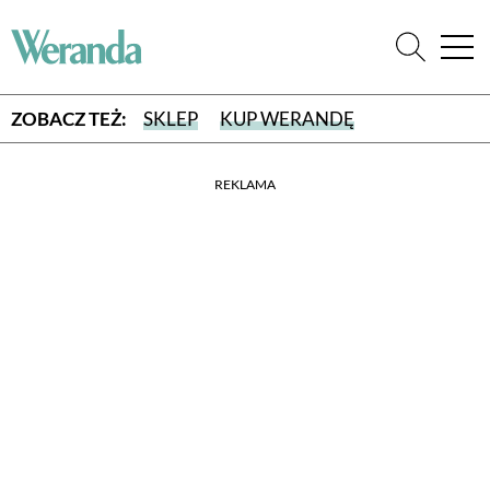
ZOBACZ TEŻ:
SKLEP
KUP WERANDĘ
REKLAMA
WYBIERZ TYP WYDANIA
WYDANIE DRUKOWANE
aktualny numer z dostawą do domu
E-WYDANIE PDF
przeglądaj bezpośrednio na Twoim komputerze lub urządzeniu
mobilnym