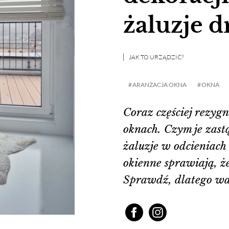
żaluzje 
JAK TO URZĄDZIĆ?
ARANŻACJA OKNA
OKNA
Coraz częściej rezygn
oknach. Czym je zast
żaluzje w odcieniach 
okienne sprawiają, że
Sprawdź, dlatego war