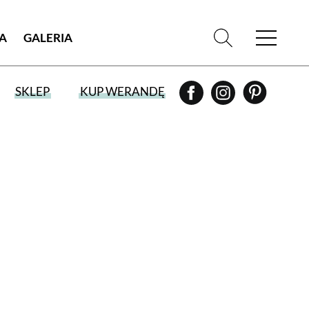
IA
GALERIA
SKLEP
KUP WERANDĘ
WYBIERZ TYP WYDANIA
WYDANIE DRUKOWANE
aktualny numer z dostawą do domu
E-WYDANIE PDF
przeglądaj bezpośrednio na Twoim
komputerze lub urządzeniu mobilnym