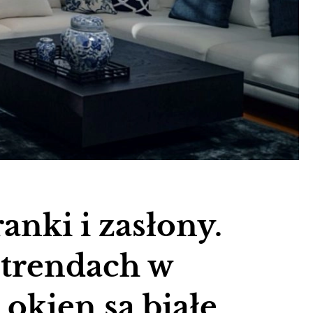
ranki i zasłony.
 trendach w
 okien są białe