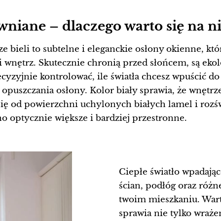
ewniane – dlaczego warto się na 
e bieli to subtelne i eleganckie osłony okienne, k
ji wnętrz. Skutecznie chronią przed słońcem, są eko
yzyjnie kontrolować, ile światła chcesz wpuścić do
opuszczania osłony. Kolor biały sprawia, że wnętrze 
się od powierzchni uchylonych białych lamel i rozś
o optycznie większe i bardziej przestronne.
Ciepłe światło wpadają
ścian, podłóg oraz różn
twoim mieszkaniu. Wart
sprawia nie tylko wraże