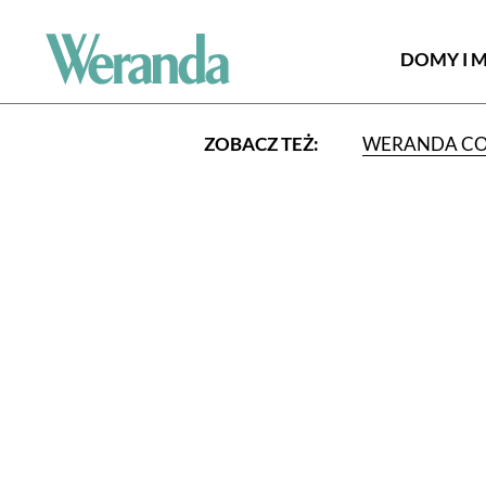
DOMY I 
ZOBACZ TEŻ:
WERANDA C