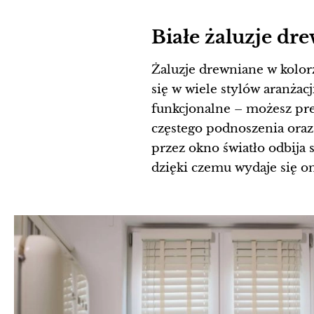
Białe żaluzje dr
Żaluzje drewniane w kolorz
się w wiele stylów aranżac
funkcjonalne – możesz prec
częstego podnoszenia oraz 
przez okno światło odbija 
dzięki czemu wydaje się on