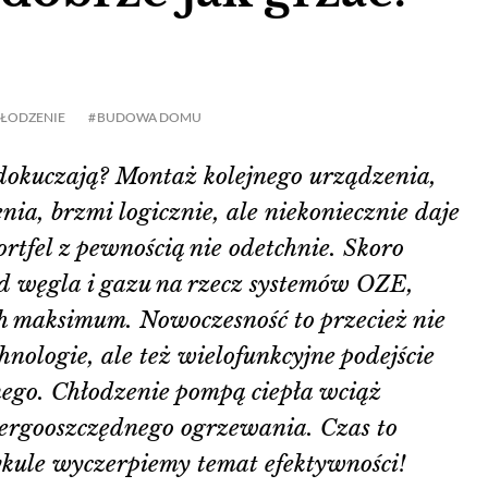
ŁODZENIE
BUDOWA DOMU
dokuczają? Montaż kolejnego urządzenia,
ia, brzmi logicznie, ale niekoniecznie daje
rtfel z pewnością nie odetchnie. Skoro
d węgla i gazu na rzecz systemów OZE,
h maksimum. Nowoczesność to przecież nie
chnologie, ale też wielofunkcyjne podejście
ego. Chłodzenie pompą ciepła wciąż
nergooszczędnego ogrzewania. Czas to
ykule wyczerpiemy temat efektywności!