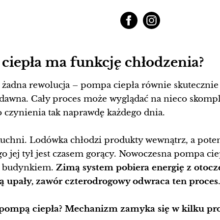
ciepła ma funkcję chłodzenia?
żadna rewolucja – pompa ciepła równie skutecznie 
dawna. Cały proces może wyglądać na nieco skompl
o czynienia tak naprawdę każdego dnia.
 kuchni. Lodówka chłodzi produkty wewnątrz, a po
go jej tył jest czasem gorący. Nowoczesna pompa ciep
m budynkiem.
Zimą system pobiera energię z otoczen
zą upały, zawór czterodrogowy odwraca ten proces
 pompą ciepła? Mechanizm zamyka się w kilku pr