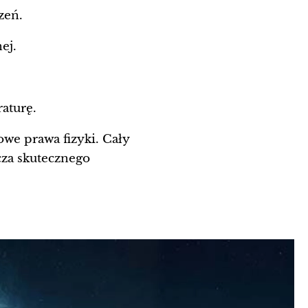
zeń.
ej.
aturę.
owe prawa fizyki. Cały
cza skutecznego