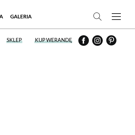
IA
GALERIA
SKLEP
KUP WERANDĘ
WYBIERZ TYP WYDANIA
WYDANIE DRUKOWANE
aktualny numer z dostawą do domu
E-WYDANIE PDF
przeglądaj bezpośrednio na Twoim
komputerze lub urządzeniu mobilnym