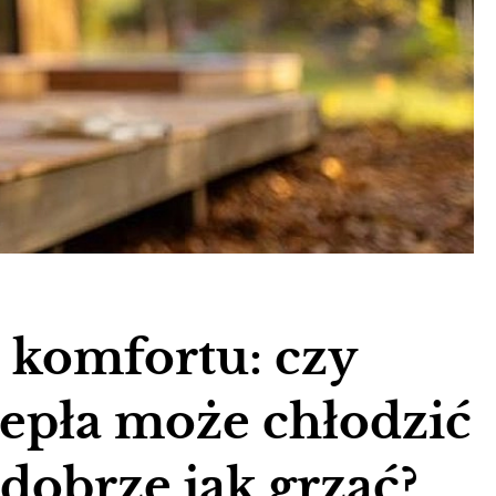
 komfortu: czy
epła może chłodzić
dobrze jak grzać?