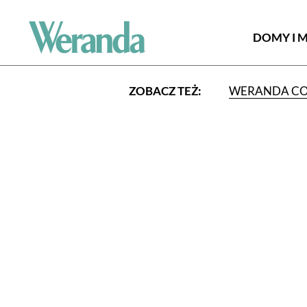
DOMY I 
ZOBACZ TEŻ:
WERANDA C