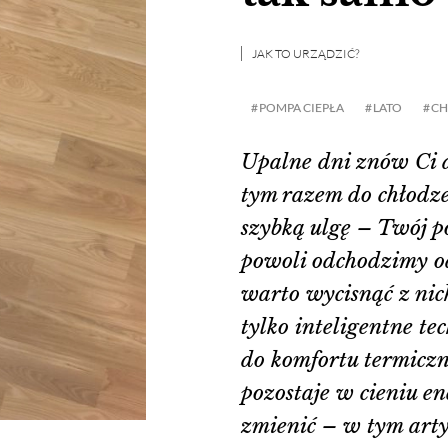
JAK TO URZĄDZIĆ?
POMPA CIEPŁA
LATO
CH
Upalne dni znów Ci 
tym razem do chłodzen
szybką ulgę – Twój po
powoli odchodzimy o
warto wycisnąć z nic
tylko inteligentne te
do komfortu termiczn
pozostaje w cieniu e
zmienić – w tym art