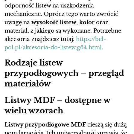
odporność listew na uszkodzenia
mechaniczne. Oprócz tego warto zwrócić
uwagę na
wysokość listew
,
kolor
oraz
materiał, z jakiego są wykonane. Potrzebne
akcesoria znajdziesz tutaj:
https://bel-
pol.pl/akcesoria-do-listew,g64.html
.
Rodzaje listew
przypodłogowych – przegląd
materiałów
Listwy MDF – dostępne w
wielu wzorach
Listwy przypodłogowe MDF
cieszą się dużą
popularnością. Ich uniwersalność sprawia, że