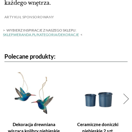
każdego wnętrza.
ARTYKUŁ SPONSOROWANY
WYBIERZ INSPIRACJE Z NASZEGO SKLEPU:
SKLEP.WERANDA.PL/KATEGORIA/DEKORACJE
Polecane produkty:
Dekoracja drewniana
Ceramiczne doniczki
wisząca kolibry niebieskie
niebieskie 2 szt.