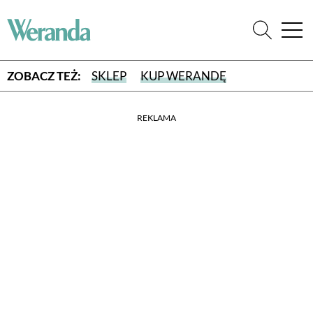
ZOBACZ TEŻ:
SKLEP
KUP WERANDĘ
REKLAMA
WYBIERZ TYP WYDANIA
WYDANIE DRUKOWANE
aktualny numer z dostawą do domu
E-WYDANIE PDF
przeglądaj bezpośrednio na Twoim komputerze lub urządzeniu
mobilnym