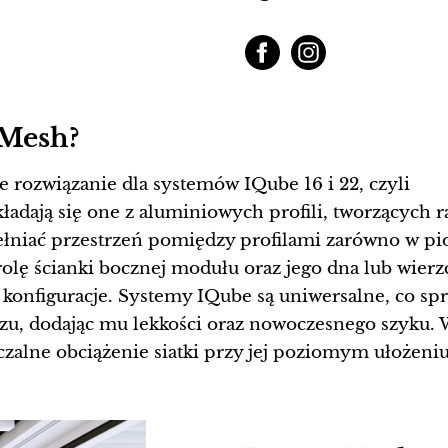
 Mesh?
 rozwiązanie dla systemów IQube 16 i 22, czyli
dają się one z aluminiowych profili, tworzących ra
iać przestrzeń pomiędzy profilami zarówno w pion
olę ścianki bocznej modułu oraz jego dna lub wierz
konfiguracje. Systemy IQube są uniwersalne, co spr
u, dodając mu lekkości oraz nowoczesnego szyku. W
czalne obciążenie siatki przy jej poziomym ułożen