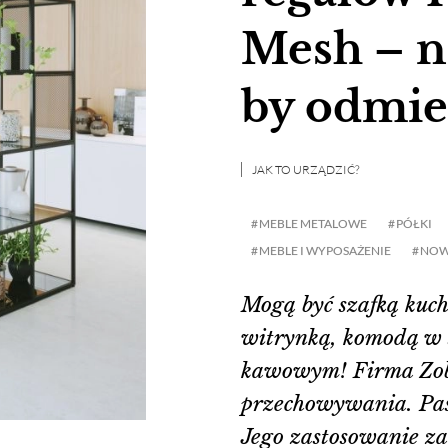
Mesh – n
by odmie
JAK TO URZĄDZIĆ?
MEBLE METALOWE
PÓŁKI
MEBLE I WYPOSAŻENIE
NOW
Mogą być szafką kuch
witrynką, komodą w s
kawowym! Firma Zoba
przechowywania. Pasu
Jego zastosowanie za