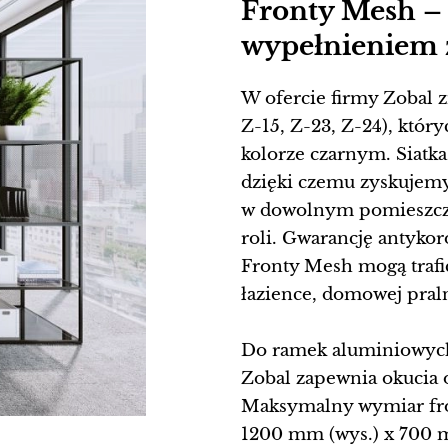
Fronty Mesh –
wypełnieniem z
W ofercie firmy Zobal z
Z-15, Z-23, Z-24), któr
kolorze czarnym. Siatka
dzięki czemu zyskujem
w dowolnym pomieszczen
roli. Gwarancję antykor
Fronty Mesh mogą traf
łazience, domowej praln
Do ramek aluminiowyc
Zobal zapewnia okucia
Maksymalny wymiar fron
1200 mm (wys.) x 700 m