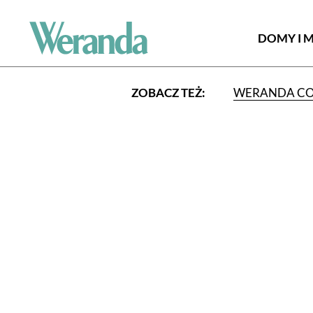
DOMY I 
ZOBACZ TEŻ:
WERANDA C