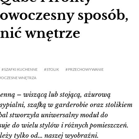
owoczesny sposób,
nić wnętrze
SZAFKI KUCHENNE
STOLIK
PRZECHOWYWANIE
OCZESNE WNĘTRZA
enną – wiszącą lub stojącą, ażurową
ypialni, szafką w garderobie oraz stolikiem
l stworzyła uniwersalny moduł do
je do wielu stylów i różnych pomieszczeń.
leży tylko od… naszej wyobraźni.