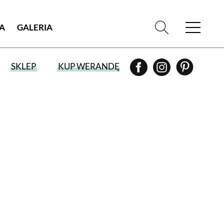
IA
GALERIA
SKLEP
KUP WERANDĘ
WYBIERZ TYP WYDANIA
WYDANIE DRUKOWANE
aktualny numer z dostawą do domu
E-WYDANIE PDF
przeglądaj bezpośrednio na Twoim
komputerze lub urządzeniu mobilnym