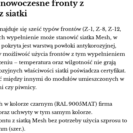
 nowoczesne fronty z
 siatki
najduje się sześć typów frontów (Z-1, Z-8, Z-12,
ych wypełnienie może stanowić siatka Mesh, w
 pokryta jest warstwą powłoki antykorozyjnej,
y możliwość użycia frontów z tym wypełnieniem
iu – temperatura oraz wilgotność nie grają
ozyjnych właściwości siatki poświadcza certyfikat.
ić między innymi do modułów umieszczonych w
i czy piwnicy.
h w kolorze czarnym (RAL 9005MAT) firma
 oraz uchwyty w tym samym kolorze.
tu z siatką Mesh bez potrzeby użycia szprosu to
m (szer.).