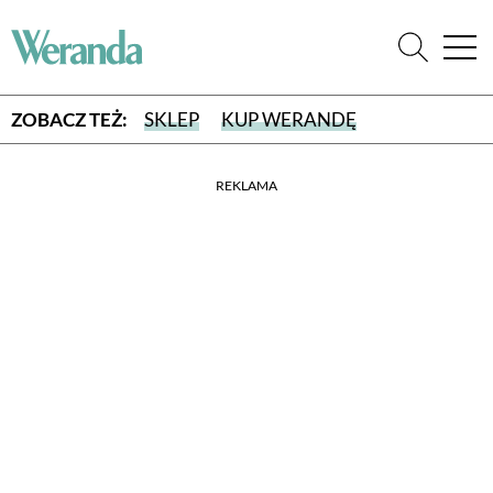
ZOBACZ TEŻ:
SKLEP
KUP WERANDĘ
REKLAMA
WYBIERZ TYP WYDANIA
WYDANIE DRUKOWANE
aktualny numer z dostawą do domu
E-WYDANIE PDF
przeglądaj bezpośrednio na Twoim komputerze lub urządzeniu
mobilnym