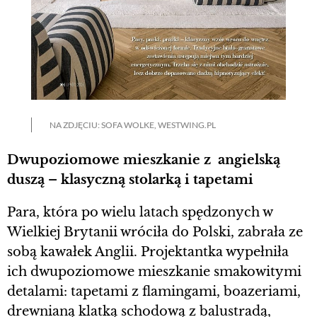
NA ZDJĘCIU: SOFA WOLKE, WESTWING.PL
Dwupoziomowe mieszkanie z angielską
duszą – klasyczną stolarką i tapetami
Para, która po wielu latach spędzonych w
Wielkiej Brytanii wróciła do Polski, zabrała ze
sobą kawałek Anglii. Projektantka wypełniła
ich dwupoziomowe mieszkanie smakowitymi
detalami: tapetami z flamingami, boazeriami,
drewnianą klatką schodową z balustradą,