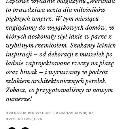
Lipcowe wydanie magazynu „Weranda”
to prawdziwa uczta dla miłośników
pięknych wnętrz. W tym miesiącu
zaglądamy do wyjątkowych domów, w
których doskonały styl idzie w parze z
wybitnym rzemiosłem. Szukamy letnich
inspiracji – od dekoracji z muszelek po
ładnie zaprojektowane rzeczy na plażę
oraz biwak – i wyruszamy w podróż
szlakiem architektonicznych perełek.
Zobacz, co przygotowaliśmy w nowym
numerze!
WERANDA
NOWY NUMER
ARANŻACJA WNĘTRZ
WYSTRÓJ WNĘTRZA