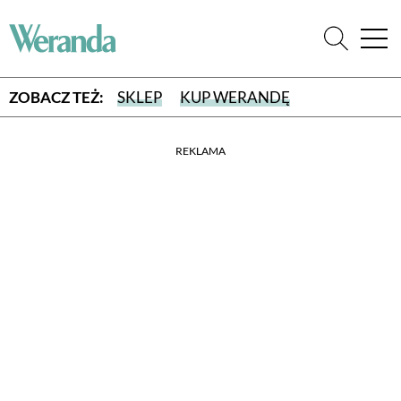
ZOBACZ TEŻ:
SKLEP
KUP WERANDĘ
REKLAMA
WYBIERZ TYP WYDANIA
WYDANIE DRUKOWANE
aktualny numer z dostawą do domu
E-WYDANIE PDF
przeglądaj bezpośrednio na Twoim komputerze lub urządzeniu
mobilnym