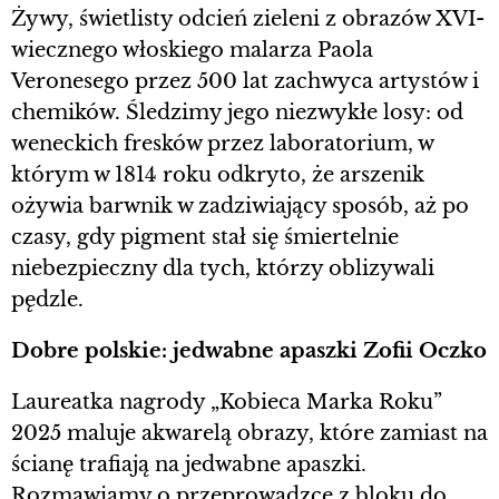
Żywy, świetlisty odcień zieleni z obrazów XVI-
wiecznego włoskiego malarza Paola
Veronesego przez 500 lat zachwyca artystów i
chemików. Śledzimy jego niezwykłe losy: od
weneckich fresków przez laboratorium, w
którym w 1814 roku odkryto, że arszenik
ożywia barwnik w zadziwiający sposób, aż po
czasy, gdy pigment stał się śmiertelnie
niebezpieczny dla tych, którzy oblizywali
pędzle.
Dobre polskie: jedwabne apaszki Zofii Oczko
Laureatka nagrody „Kobieca Marka Roku”
2025 maluje akwarelą obrazy, które zamiast na
ścianę trafiają na jedwabne apaszki.
Rozmawiamy o przeprowadzce z bloku do