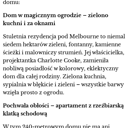
domu:
Dom w magicznym ogrodzie – zielono
kuchni i za oknami
Stuletnia rezydencja pod Melbourne to niemal
siedem hektarów zieleni, fontanny, kamienne
ścieżki i malowniczy strumień. Jej właścicielka,
projektantka Charlotte Cooke, zamieniła
nobliwą posiadłość w kolorowy, eklektyczny
dom dla całej rodziny. Zielona kuchnia,
sypialnia w błękicie i zieleni – wszystkie barwy
wzięła prosto z ogrodu.
Pochwała obłości – apartament z rzeźbiarską
klatką schodową
W tym 240-metrowym domu nie ma ani