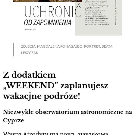
ZDJĘCIA: MAGDALENA PONAGAJBO, PORTRET: BEATA
LESZCZAK
Z dodatkiem
„WEEKEND” zaplanujesz
wakacjne podróze!
Niezwykłe obserwatorium astronomiczne na
Cyprze
Wyspa Afrodyty ma nową, zjawiskową