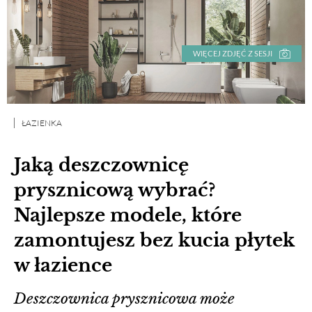
WIĘCEJ ZDJĘĆ Z SESJI
ŁAZIENKA
Jaką deszczownicę
prysznicową wybrać?
Najlepsze modele, które
zamontujesz bez kucia płytek
w łazience
Deszczownica prysznicowa może