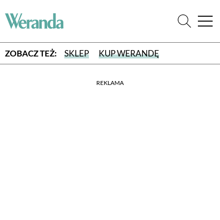
ZOBACZ TEŻ:
SKLEP
KUP WERANDĘ
REKLAMA
WYBIERZ TYP WYDANIA
WYDANIE DRUKOWANE
aktualny numer z dostawą do domu
E-WYDANIE PDF
przeglądaj bezpośrednio na Twoim komputerze lub urządzeniu
mobilnym