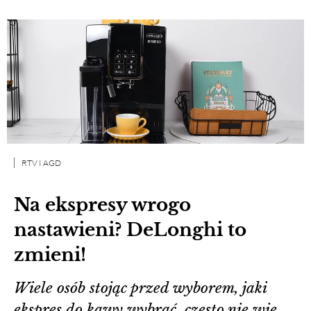
RTV I AGD
Na ekspresy wrogo
nastawieni? DeLonghi to
zmieni!
Wiele osób stojąc przed wyborem, jaki
ekspres do kawy wybrać, często nie wie,