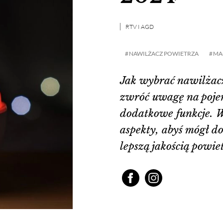
RTV I AGD
NAWILŻACZ POWIETRZA
MA
Jak wybrać nawilżac
zwróć uwagę na poje
dodatkowe funkcje. 
aspekty, abyś mógł d
lepszą jakością powi