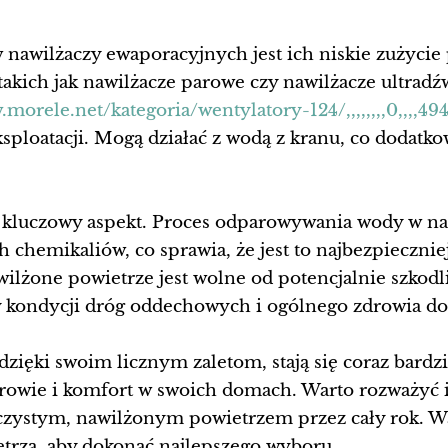
nawilżaczy ewaporacyjnych jest ich niskie zużyci
takich jak nawilżacze parowe czy nawilżacze ultradź
.morele.net/kategoria/wentylatory-124/,,,,,,,,0,,,,
ploatacji. Mogą działać z wodą z kranu, co dodatko
y kluczowy aspekt. Proces odparowywania wody w n
 chemikaliów, co sprawia, że jest to najbezpiecznie
ilżone powietrze jest wolne od potencjalnie szkodl
y kondycji dróg oddechowych i ogólnego zdrowia 
dzięki swoim licznym zaletom, stają się coraz bar
rowie i komfort w swoich domach. Warto rozważyć 
ę czystym, nawilżonym powietrzem przez cały rok. W
etrza, aby dokonać najlepszego wyboru.