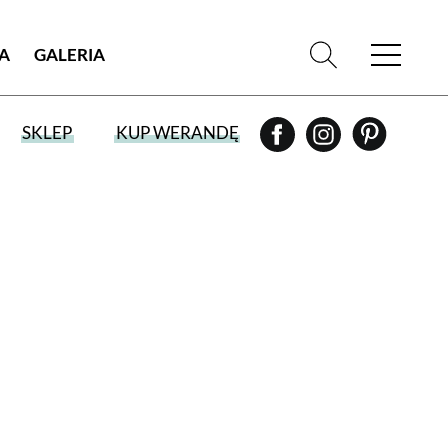
IA
GALERIA
SKLEP
KUP WERANDĘ
WYBIERZ TYP WYDANIA
WYDANIE DRUKOWANE
aktualny numer z dostawą do domu
E-WYDANIE PDF
przeglądaj bezpośrednio na Twoim
komputerze lub urządzeniu mobilnym