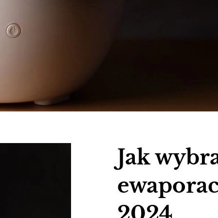
Jak wybr
ewaporac
2024