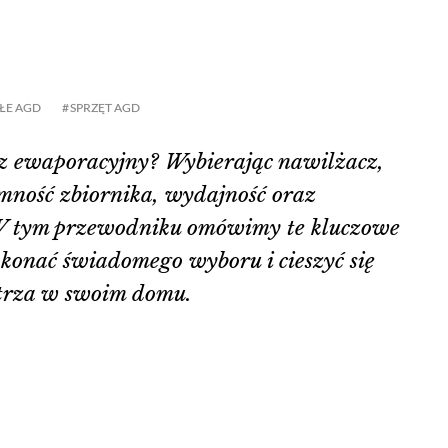
ŁE AGD
SPRZĘT AGD
z ewaporacyjny? Wybierając nawilżacz,
mność zbiornika, wydajność oraz
W tym przewodniku omówimy te kluczowe
okonać świadomego wyboru i cieszyć się
etrza w swoim domu.