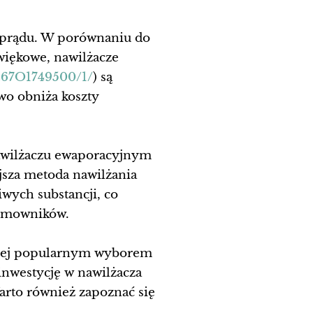
e prądu. W porównaniu do
więkowe, nawilżacze
49467O1749500/1/
) są
wo obniża koszty
awilżaczu ewaporacyjnym
jsza metoda nawilżania
iwych substancji, co
domowników.
dziej popularnym wyborem
inwestycję w nawilżacza
arto również zapoznać się