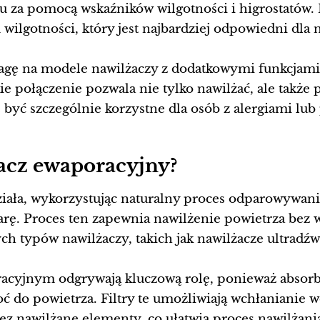
u za pomocą wskaźników wilgotności i higrostatów
ilgotności, który jest najbardziej odpowiedni dla 
agę na modele nawilżaczy z dodatkowymi funkcjami
ie połączenie pozwala nie tylko nawilżać, ale także 
być szczególnie korzystne dla osób z alergiami lu
żacz ewaporacyjny?
iała, wykorzystując naturalny proces odparowywani
arę. Proces ten zapewnia nawilżenie powietrza bez wi
ch typów nawilżaczy, takich jak nawilżacze ultradź
racyjnym odgrywają kluczową rolę, ponieważ absorb
ć do powietrza. Filtry te umożliwiają wchłanianie w
ez nawilżane elementy, co ułatwia proces nawilżani