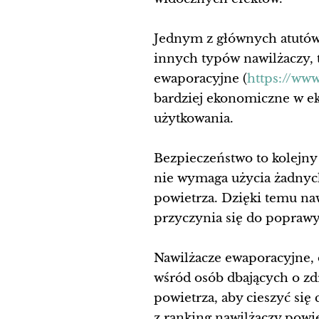
Jednym z głównych atutów 
innych typów nawilżaczy, 
ewaporacyjne (
https://www
bardziej ekonomiczne w eks
użytkowania.
Bezpieczeństwo to kolejn
nie wymaga użycia żadnych
powietrza. Dzięki temu naw
przyczynia się do popraw
Nawilżacze ewaporacyjne, 
wśród osób dbających o zd
powietrza, aby cieszyć si
z ranking nawilżaczy powi