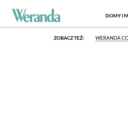
DOMY I 
ZOBACZ TEŻ:
WERANDA C