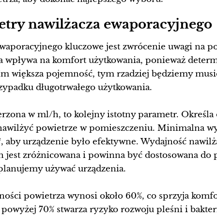
try nawilżacza ewaporacyjnego
waporacyjnego kluczowe jest zwrócenie uwagi na p
 wpływa na komfort użytkowania, ponieważ determi
m większa pojemność, tym rzadziej będziemy musieli
zypadku długotrwałego użytkowania.
zona w ml/h, to kolejny istotny parametr. Określa 
e nawilżyć powietrze w pomieszczeniu. Minimalna 
², aby urządzenie było efektywne. Wydajność nawil
h jest zróżnicowana i powinna być dostosowana do 
planujemy używać urządzenia.
ści powietrza wynosi około 60%, co sprzyja komfo
owyżej 70% stwarza ryzyko rozwoju pleśni i bakterii,