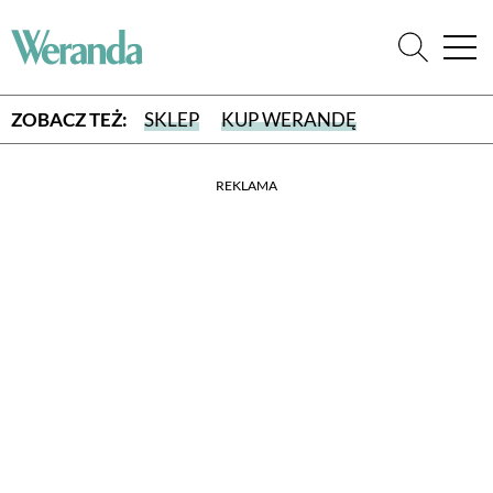
ZOBACZ TEŻ:
SKLEP
KUP WERANDĘ
REKLAMA
WYBIERZ TYP WYDANIA
WYDANIE DRUKOWANE
aktualny numer z dostawą do domu
E-WYDANIE PDF
przeglądaj bezpośrednio na Twoim komputerze lub urządzeniu
mobilnym