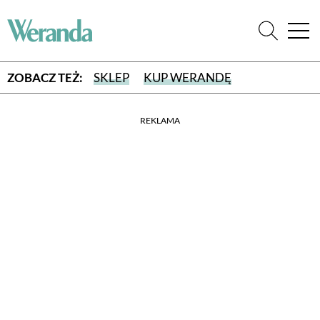
ZOBACZ TEŻ:
SKLEP
KUP WERANDĘ
REKLAMA
WYBIERZ TYP WYDANIA
WYDANIE DRUKOWANE
aktualny numer z dostawą do domu
E-WYDANIE PDF
przeglądaj bezpośrednio na Twoim komputerze lub urządzeniu
mobilnym