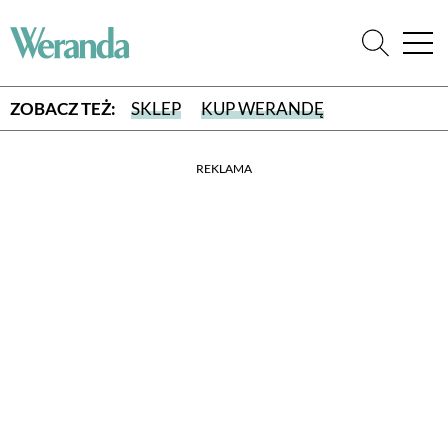
ZOBACZ TEŻ:
SKLEP
KUP WERANDĘ
REKLAMA
WYBIERZ TYP WYDANIA
WYDANIE DRUKOWANE
aktualny numer z dostawą do domu
E-WYDANIE PDF
przeglądaj bezpośrednio na Twoim komputerze lub urządzeniu
mobilnym