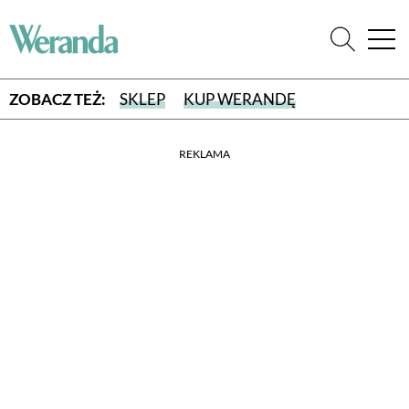
ZOBACZ TEŻ:
SKLEP
KUP WERANDĘ
REKLAMA
WYBIERZ TYP WYDANIA
WYDANIE DRUKOWANE
aktualny numer z dostawą do domu
E-WYDANIE PDF
przeglądaj bezpośrednio na Twoim komputerze lub urządzeniu
mobilnym