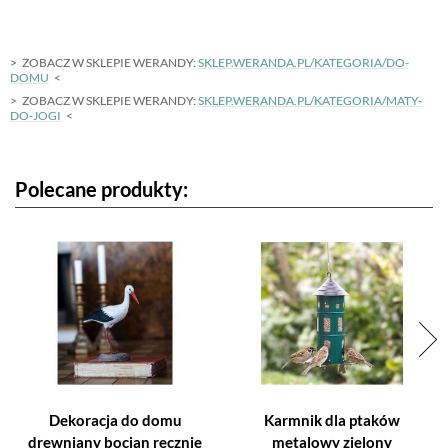
ZOBACZ W SKLEPIE WERANDY:
SKLEP.WERANDA.PL/KATEGORIA/DO-
DOMU
ZOBACZ W SKLEPIE WERANDY:
SKLEP.WERANDA.PL/KATEGORIA/MATY-
DO-JOGI
Polecane produkty:
Dekoracja do domu
Karmnik dla ptaków
drewniany bocian ręcznie
metalowy zielony