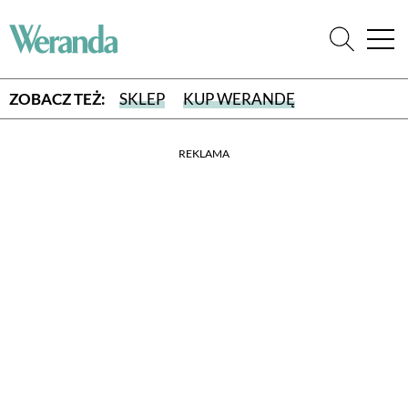
ZOBACZ TEŻ:
SKLEP
KUP WERANDĘ
REKLAMA
WYBIERZ TYP WYDANIA
WYDANIE DRUKOWANE
aktualny numer z dostawą do domu
E-WYDANIE PDF
przeglądaj bezpośrednio na Twoim komputerze lub urządzeniu
mobilnym