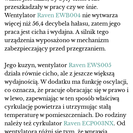
przeszkadzały w pracy czy we śnie.
Wentylator
Raven EWB004
nie wytwarza
więcej niż 56,4 decybela hałasu, zatem jego
praca jest cicha i wydajna. A silnik tego
urządzenia wyposażono w mechanizm
zabezpieczający przed przegrzaniem.
Jego kuzyn, wentylator
Raven EWS005
działa równie cicho, ale z jeszcze większą
wydajnością. W dodatku ma funkcję oscylacji,
co oznacza, że pracuje obracając się w prawo i
w lewo, zapewniając w ten sposób właściwą
cyrkulację powietrza i utrzymując stałą
temperaturę w pomieszczeniach. Do rodziny
należy też cyrkulator
Raven ECP003NX
. Od
wentylatora różni się tym, że wprawia