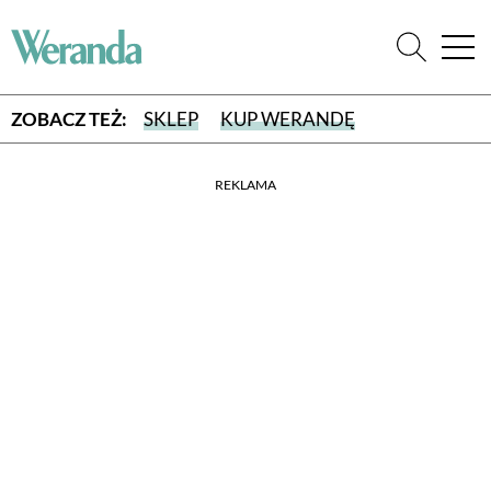
ZOBACZ TEŻ:
SKLEP
KUP WERANDĘ
REKLAMA
WYBIERZ TYP WYDANIA
WYDANIE DRUKOWANE
aktualny numer z dostawą do domu
E-WYDANIE PDF
przeglądaj bezpośrednio na Twoim komputerze lub urządzeniu
mobilnym