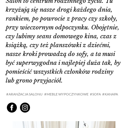
Salon to centrum rodzinnego życia. Tu
krzyżują się nasze drogi każdego dnia,
rankiem, po powrocie z pracy czy szkoły,
przy wieczornym odpoczynku. Obojętnie,
czy lubimy seans domowego kina, czas z
książką, czy też planszówki z dziećmi,
nasze kroki prowadzą do sofy, a ta musi
być superwygodna i najlepiej duża tak, by
pomieścić wszystkich członków rodziny
lub grono przyjaciół.
ARANŻACJA SALONU
MEBLE WYPOCZYNKOWE
SOFA
KANAPA