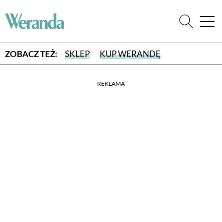
ZOBACZ TEŻ:
SKLEP
KUP WERANDĘ
REKLAMA
WYBIERZ TYP WYDANIA
WYDANIE DRUKOWANE
aktualny numer z dostawą do domu
E-WYDANIE PDF
przeglądaj bezpośrednio na Twoim komputerze lub urządzeniu
mobilnym