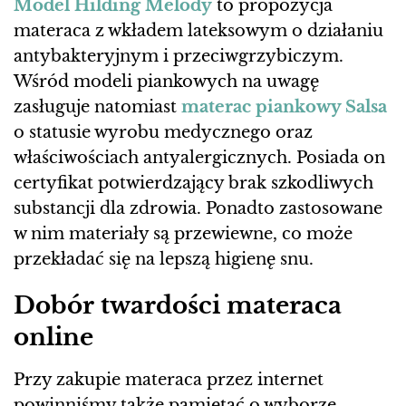
Model Hilding Melody
to propozycja
materaca z wkładem lateksowym o działaniu
antybakteryjnym i przeciwgrzybiczym.
Wśród modeli piankowych na uwagę
zasługuje natomiast
materac piankowy Salsa
o statusie wyrobu medycznego oraz
właściwościach antyalergicznych. Posiada on
certyfikat potwierdzający brak szkodliwych
substancji dla zdrowia. Ponadto zastosowane
w nim materiały są przewiewne, co może
przekładać się na lepszą higienę snu.
Dobór twardości materaca
online
Przy zakupie materaca przez internet
powinniśmy także pamiętać o wyborze