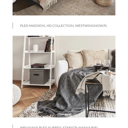
PLED MADISON, HD COLLECTION, WESTWINGNOW.PL
WEŁNIANY PLED AUBREY, SZARY/ZŁAMANA BIEL,