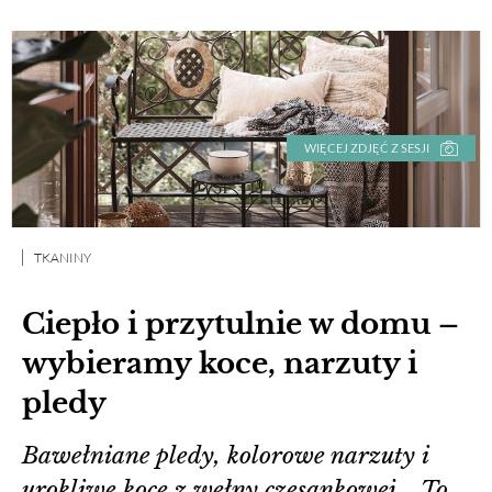
WIĘCEJ ZDJĘĆ Z SESJI
TKANINY
Ciepło i przytulnie w domu –
wybieramy koce, narzuty i
pledy
Bawełniane pledy, kolorowe narzuty i
urokliwe koce z wełny czesankowej... To