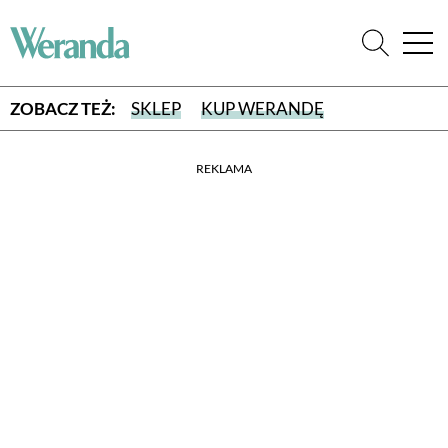
ZOBACZ TEŻ:
SKLEP
KUP WERANDĘ
REKLAMA
WYBIERZ TYP WYDANIA
WYDANIE DRUKOWANE
aktualny numer z dostawą do domu
E-WYDANIE PDF
przeglądaj bezpośrednio na Twoim komputerze lub urządzeniu
mobilnym