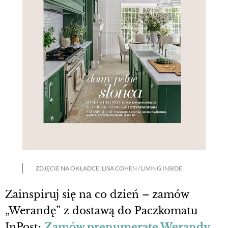
ZDJĘCIE NA OKŁADCE: LISA COHEN / LIVING INSIDE
Zainspiruj się na co dzień – zamów
„Werandę” z dostawą do Paczkomatu
InPost:
Zamów prenumeratę Werandy