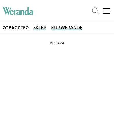
ZOBACZ TEŻ:
SKLEP
KUP WERANDĘ
REKLAMA
WYBIERZ TYP WYDANIA
WYDANIE DRUKOWANE
aktualny numer z dostawą do domu
E-WYDANIE PDF
przeglądaj bezpośrednio na Twoim komputerze lub urządzeniu
mobilnym