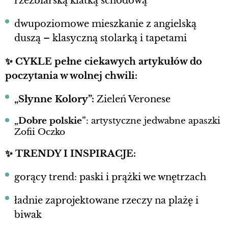
rzeźbiarską klatką schodową
dwupoziomowe mieszkanie z angielską
duszą – klasyczną stolarką i tapetami
✨
CYKLE pełne ciekawych artykułów do
poczytania w wolnej chwili:
„Słynne Kolory”:
Zieleń Veronese
„Dobre polskie”
: artystyczne jedwabne apaszki
Zofii Oczko
✨ TRENDY I INSPIRACJE:
gorący trend: paski i prążki we wnętrzach
ładnie zaprojektowane rzeczy na plażę i
biwak