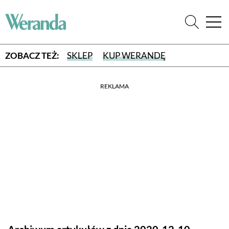
ZOBACZ TEŻ:
SKLEP
KUP WERANDĘ
REKLAMA
WYBIERZ TYP WYDANIA
WYDANIE DRUKOWANE
aktualny numer z dostawą do domu
E-WYDANIE PDF
przeglądaj bezpośrednio na Twoim komputerze lub urządzeniu
mobilnym