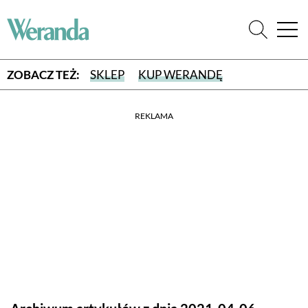
ZOBACZ TEŻ:
SKLEP
KUP WERANDĘ
REKLAMA
WYBIERZ TYP WYDANIA
WYDANIE DRUKOWANE
aktualny numer z dostawą do domu
E-WYDANIE PDF
przeglądaj bezpośrednio na Twoim komputerze lub urządzeniu
mobilnym