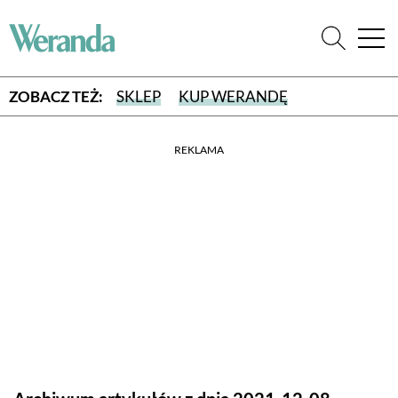
ZOBACZ TEŻ:
SKLEP
KUP WERANDĘ
REKLAMA
WYBIERZ TYP WYDANIA
WYDANIE DRUKOWANE
aktualny numer z dostawą do domu
E-WYDANIE PDF
przeglądaj bezpośrednio na Twoim komputerze lub urządzeniu
mobilnym