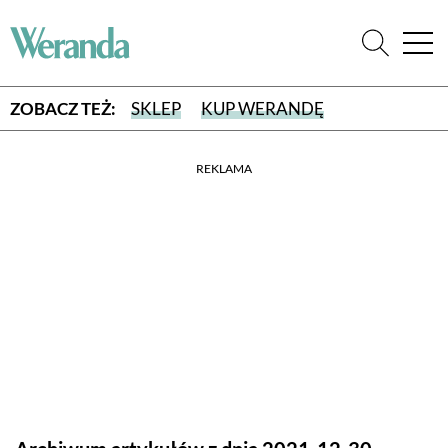
ZOBACZ TEŻ:
SKLEP
KUP WERANDĘ
REKLAMA
WYBIERZ TYP WYDANIA
WYDANIE DRUKOWANE
aktualny numer z dostawą do domu
E-WYDANIE PDF
przeglądaj bezpośrednio na Twoim komputerze lub urządzeniu
mobilnym