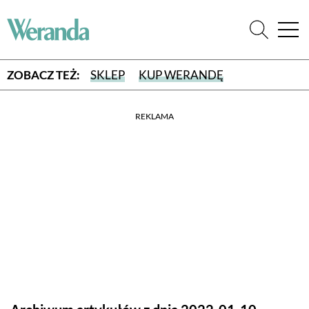
ZOBACZ TEŻ:
SKLEP
KUP WERANDĘ
REKLAMA
WYBIERZ TYP WYDANIA
WYDANIE DRUKOWANE
aktualny numer z dostawą do domu
E-WYDANIE PDF
przeglądaj bezpośrednio na Twoim komputerze lub urządzeniu
mobilnym