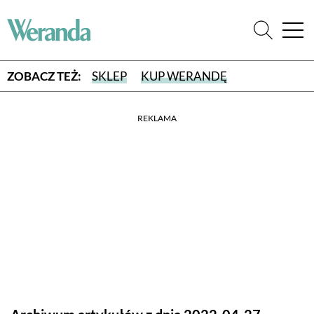
ZOBACZ TEŻ:
SKLEP
KUP WERANDĘ
REKLAMA
WYBIERZ TYP WYDANIA
WYDANIE DRUKOWANE
aktualny numer z dostawą do domu
E-WYDANIE PDF
przeglądaj bezpośrednio na Twoim komputerze lub urządzeniu
mobilnym