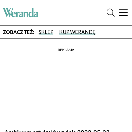
ZOBACZ TEŻ:
SKLEP
KUP WERANDĘ
REKLAMA
WYBIERZ TYP WYDANIA
WYDANIE DRUKOWANE
aktualny numer z dostawą do domu
E-WYDANIE PDF
przeglądaj bezpośrednio na Twoim komputerze lub urządzeniu
mobilnym