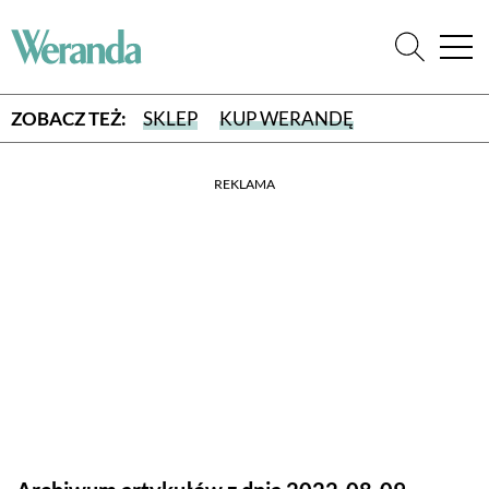
ZOBACZ TEŻ:
SKLEP
KUP WERANDĘ
REKLAMA
WYBIERZ TYP WYDANIA
WYDANIE DRUKOWANE
aktualny numer z dostawą do domu
E-WYDANIE PDF
przeglądaj bezpośrednio na Twoim komputerze lub urządzeniu
mobilnym