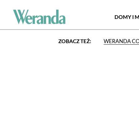
DOMY I 
ZOBACZ TEŻ:
WERANDA C