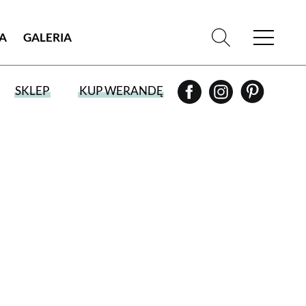
IA
GALERIA
SKLEP
KUP WERANDĘ
WYBIERZ TYP WYDANIA
WYDANIE DRUKOWANE
aktualny numer z dostawą do domu
E-WYDANIE PDF
przeglądaj bezpośrednio na Twoim
komputerze lub urządzeniu mobilnym