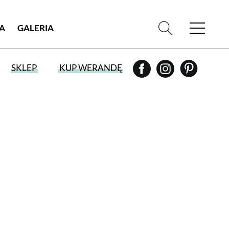
IA
GALERIA
SKLEP
KUP WERANDĘ
WYBIERZ TYP WYDANIA
WYDANIE DRUKOWANE
aktualny numer z dostawą do domu
E-WYDANIE PDF
przeglądaj bezpośrednio na Twoim
komputerze lub urządzeniu mobilnym