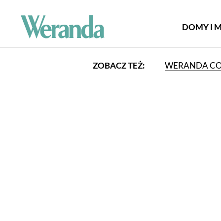
DOMY I 
ZOBACZ TEŻ:
WERANDA C