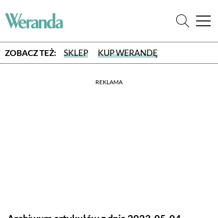
ZOBACZ TEŻ:
SKLEP
KUP WERANDĘ
REKLAMA
WYBIERZ TYP WYDANIA
WYDANIE DRUKOWANE
aktualny numer z dostawą do domu
E-WYDANIE PDF
przeglądaj bezpośrednio na Twoim komputerze lub urządzeniu
mobilnym