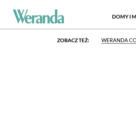
DOMY I 
ZOBACZ TEŻ:
WERANDA C