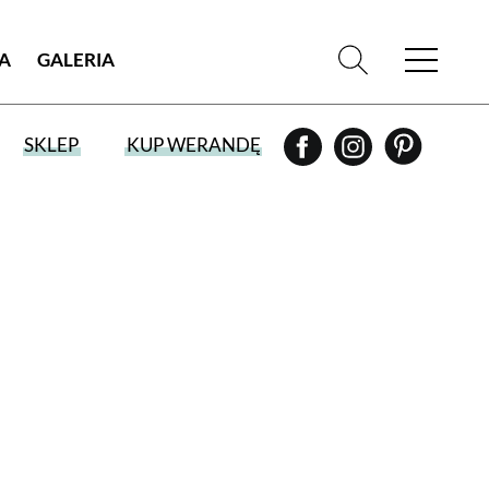
IA
GALERIA
SKLEP
KUP WERANDĘ
WYBIERZ TYP WYDANIA
WYDANIE DRUKOWANE
aktualny numer z dostawą do domu
E-WYDANIE PDF
przeglądaj bezpośrednio na Twoim
komputerze lub urządzeniu mobilnym