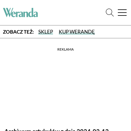
ZOBACZ TEŻ:
SKLEP
KUP WERANDĘ
REKLAMA
WYBIERZ TYP WYDANIA
WYDANIE DRUKOWANE
aktualny numer z dostawą do domu
E-WYDANIE PDF
przeglądaj bezpośrednio na Twoim komputerze lub urządzeniu
mobilnym