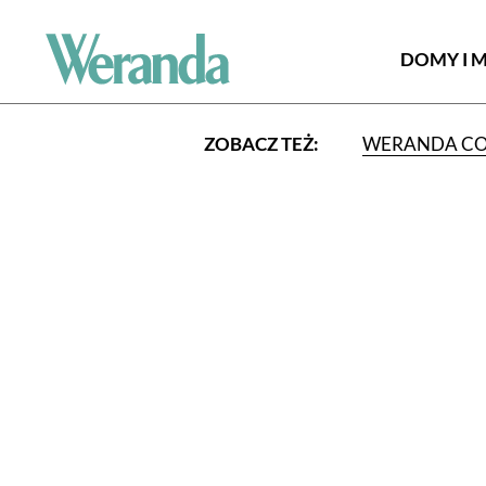
DOMY I 
ZOBACZ TEŻ:
WERANDA C