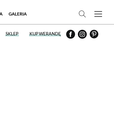
IA
GALERIA
SKLEP
KUP WERANDĘ
WYBIERZ TYP WYDANIA
WYDANIE DRUKOWANE
aktualny numer z dostawą do domu
E-WYDANIE PDF
przeglądaj bezpośrednio na Twoim
komputerze lub urządzeniu mobilnym