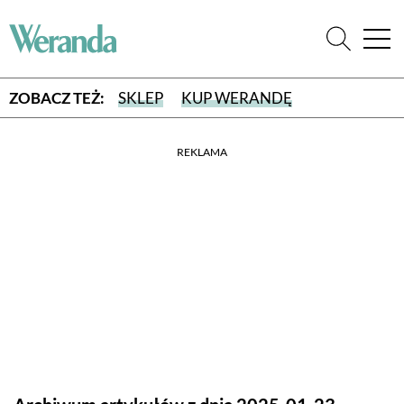
ZOBACZ TEŻ:
SKLEP
KUP WERANDĘ
REKLAMA
WYBIERZ TYP WYDANIA
WYDANIE DRUKOWANE
aktualny numer z dostawą do domu
E-WYDANIE PDF
przeglądaj bezpośrednio na Twoim komputerze lub urządzeniu
mobilnym