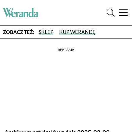
ZOBACZ TEŻ:
SKLEP
KUP WERANDĘ
REKLAMA
WYBIERZ TYP WYDANIA
WYDANIE DRUKOWANE
aktualny numer z dostawą do domu
E-WYDANIE PDF
przeglądaj bezpośrednio na Twoim komputerze lub urządzeniu
mobilnym