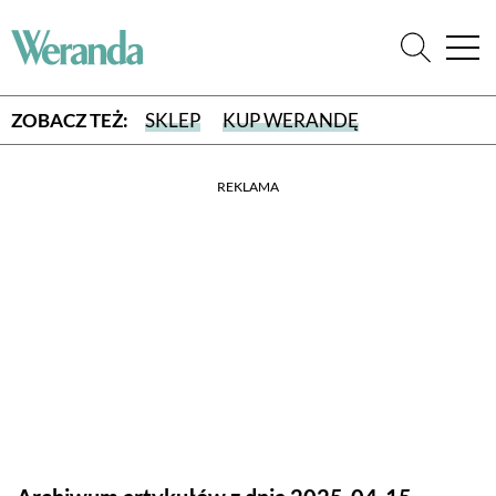
ZOBACZ TEŻ:
SKLEP
KUP WERANDĘ
REKLAMA
WYBIERZ TYP WYDANIA
WYDANIE DRUKOWANE
aktualny numer z dostawą do domu
E-WYDANIE PDF
przeglądaj bezpośrednio na Twoim komputerze lub urządzeniu
mobilnym