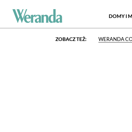
DOMY I 
ZOBACZ TEŻ:
WERANDA C