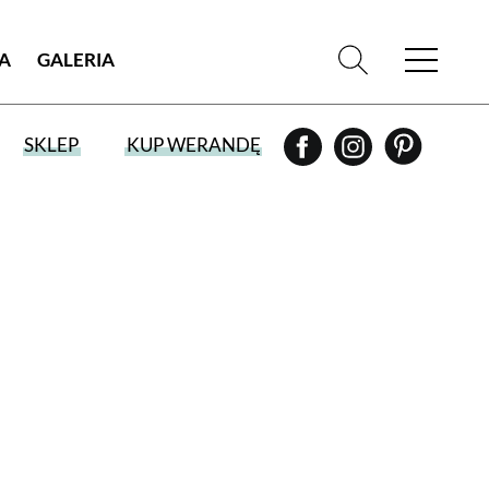
IA
GALERIA
SKLEP
KUP WERANDĘ
WYBIERZ TYP WYDANIA
WYDANIE DRUKOWANE
aktualny numer z dostawą do domu
E-WYDANIE PDF
przeglądaj bezpośrednio na Twoim
komputerze lub urządzeniu mobilnym