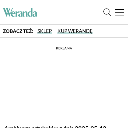
ZOBACZ TEŻ:
SKLEP
KUP WERANDĘ
REKLAMA
WYBIERZ TYP WYDANIA
WYDANIE DRUKOWANE
aktualny numer z dostawą do domu
E-WYDANIE PDF
przeglądaj bezpośrednio na Twoim komputerze lub urządzeniu
mobilnym