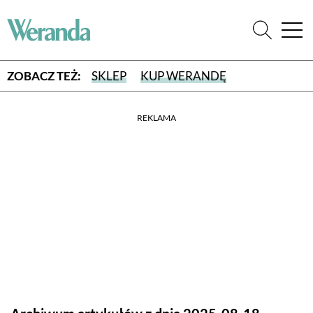
ZOBACZ TEŻ:
SKLEP
KUP WERANDĘ
REKLAMA
WYBIERZ TYP WYDANIA
WYDANIE DRUKOWANE
aktualny numer z dostawą do domu
E-WYDANIE PDF
przeglądaj bezpośrednio na Twoim komputerze lub urządzeniu
mobilnym