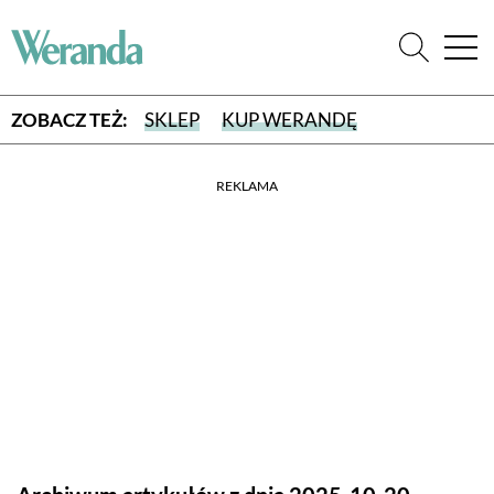
ZOBACZ TEŻ:
SKLEP
KUP WERANDĘ
REKLAMA
WYBIERZ TYP WYDANIA
WYDANIE DRUKOWANE
aktualny numer z dostawą do domu
E-WYDANIE PDF
przeglądaj bezpośrednio na Twoim komputerze lub urządzeniu
mobilnym