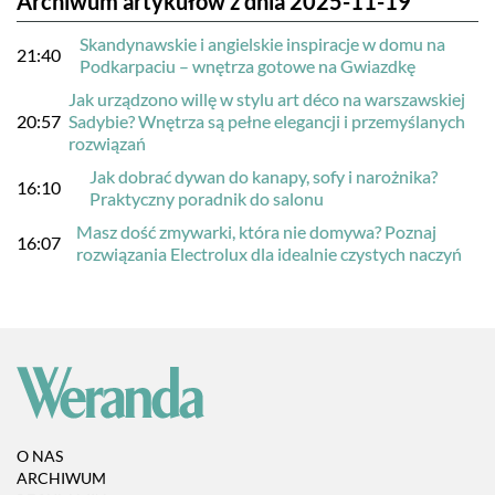
Archiwum artykułów z dnia 2025-11-19
Skandynawskie i angielskie inspiracje w domu na
21:40
Podkarpaciu – wnętrza gotowe na Gwiazdkę
Jak urządzono willę w stylu art déco na warszawskiej
20:57
Sadybie? Wnętrza są pełne elegancji i przemyślanych
rozwiązań
Jak dobrać dywan do kanapy, sofy i narożnika?
16:10
Praktyczny poradnik do salonu
Masz dość zmywarki, która nie domywa? Poznaj
16:07
rozwiązania Electrolux dla idealnie czystych naczyń
O NAS
ARCHIWUM