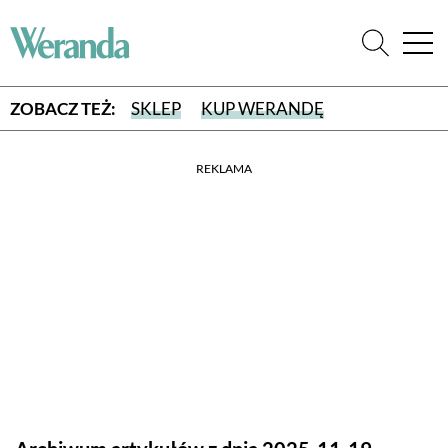
ZOBACZ TEŻ:
SKLEP
KUP WERANDĘ
REKLAMA
WYBIERZ TYP WYDANIA
WYDANIE DRUKOWANE
aktualny numer z dostawą do domu
E-WYDANIE PDF
przeglądaj bezpośrednio na Twoim komputerze lub urządzeniu
mobilnym