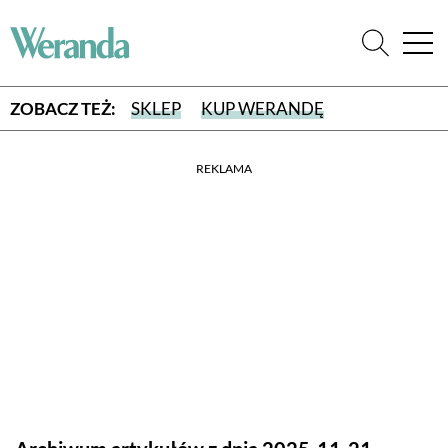
ZOBACZ TEŻ:
SKLEP
KUP WERANDĘ
REKLAMA
WYBIERZ TYP WYDANIA
WYDANIE DRUKOWANE
aktualny numer z dostawą do domu
E-WYDANIE PDF
przeglądaj bezpośrednio na Twoim komputerze lub urządzeniu
mobilnym