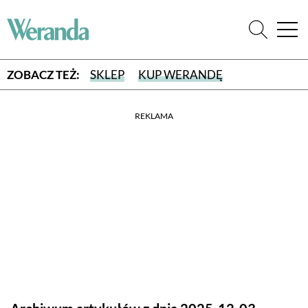
ZOBACZ TEŻ:
SKLEP
KUP WERANDĘ
REKLAMA
WYBIERZ TYP WYDANIA
WYDANIE DRUKOWANE
aktualny numer z dostawą do domu
E-WYDANIE PDF
przeglądaj bezpośrednio na Twoim komputerze lub urządzeniu
mobilnym