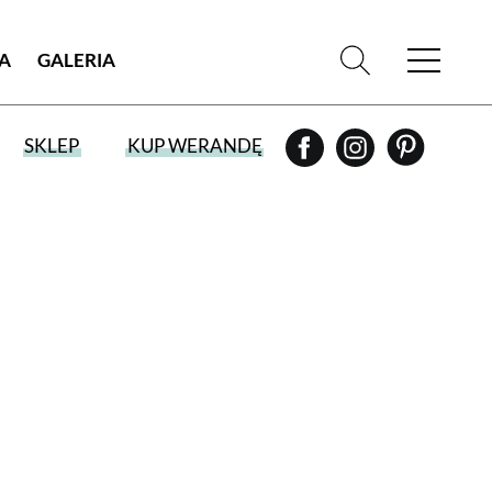
IA
GALERIA
SKLEP
KUP WERANDĘ
WYBIERZ TYP WYDANIA
WYDANIE DRUKOWANE
aktualny numer z dostawą do domu
E-WYDANIE PDF
przeglądaj bezpośrednio na Twoim
komputerze lub urządzeniu mobilnym