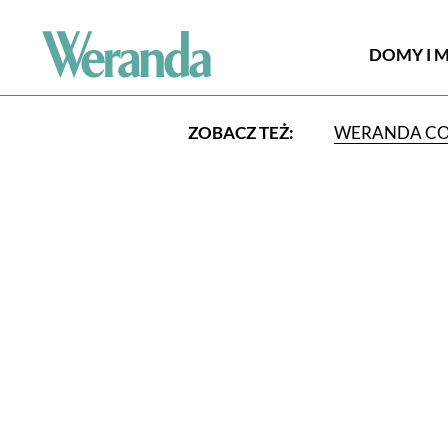
DOMY I 
ZOBACZ TEŻ:
WERANDA C