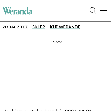
ZOBACZ TEŻ:
SKLEP
KUP WERANDĘ
REKLAMA
WYBIERZ TYP WYDANIA
WYDANIE DRUKOWANE
aktualny numer z dostawą do domu
E-WYDANIE PDF
przeglądaj bezpośrednio na Twoim komputerze lub urządzeniu
mobilnym