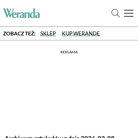
ZOBACZ TEŻ:
SKLEP
KUP WERANDĘ
REKLAMA
WYBIERZ TYP WYDANIA
WYDANIE DRUKOWANE
aktualny numer z dostawą do domu
E-WYDANIE PDF
przeglądaj bezpośrednio na Twoim komputerze lub urządzeniu
mobilnym