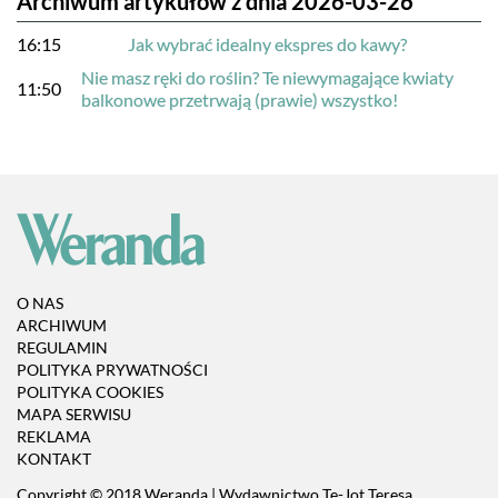
Archiwum artykułów z dnia 2026-03-26
16:15
Jak wybrać idealny ekspres do kawy?
Nie masz ręki do roślin? Te niewymagające kwiaty
11:50
balkonowe przetrwają (prawie) wszystko!
O NAS
ARCHIWUM
REGULAMIN
POLITYKA PRYWATNOŚCI
POLITYKA COOKIES
MAPA SERWISU
REKLAMA
KONTAKT
Copyright © 2018 Weranda | Wydawnictwo Te-Jot Teresa