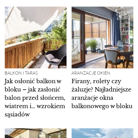
BALKON I TARAS
ARANŻACJE OKIEN
Jak osłonić balkon w
Firany, rolety czy
bloku – jak zasłonić
żaluzje? Najładniejsze
balon przed słońcem,
aranżacje okna
wiatrem i… wzrokiem
balkonowego w bloku
sąsiadów