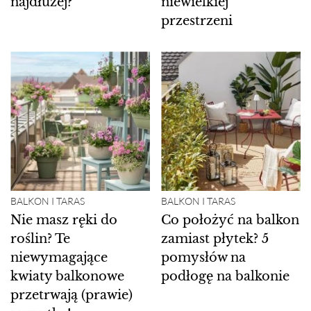
najdłużej?
niewielkiej
przestrzeni
BALKON I TARAS
BALKON I TARAS
Nie masz ręki do
Co położyć na balkon
roślin? Te
zamiast płytek? 5
niewymagające
pomysłów na
kwiaty balkonowe
podłogę na balkonie
przetrwają (prawie)