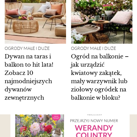
OGRODY MAŁE I DUŻE
OGRODY MAŁE I DUŻE
Dywan na taras i
Ogród na balkonie –
balkon to hit lata!
jak urządzić
Zobacz 10
kwiatowy zakątek,
najmodniejszych
mały warzywnik lub
dywanów
ziołowy ogródek na
zewnętrznych
balkonie w bloku?