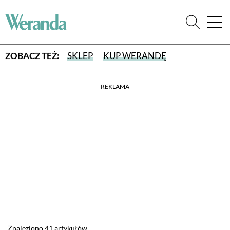
ZOBACZ TEŻ:
SKLEP
KUP WERANDĘ
REKLAMA
WYBIERZ TYP WYDANIA
WYDANIE DRUKOWANE
aktualny numer z dostawą do domu
E-WYDANIE PDF
przeglądaj bezpośrednio na Twoim komputerze lub urządzeniu
mobilnym
Znaleziono 41 artykułów